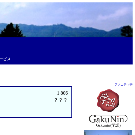
ービス
アメニティ研
1,806
？？？
Gakunin(学認)