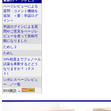
最新のページレビュー
ページレビューによる
質問・コメント機能を
追加 ＜要：学認ログ
イン＞
学認ログインによる質
問やご意見をページレ
ビューを使って投稿可
能になりました．
ためし２
ためし
10%程度までフェノール
試薬を希釈するとどう
なりますか？（テス
ト）
シボレスページレビュ
ー…／一覧
RSS購読 →