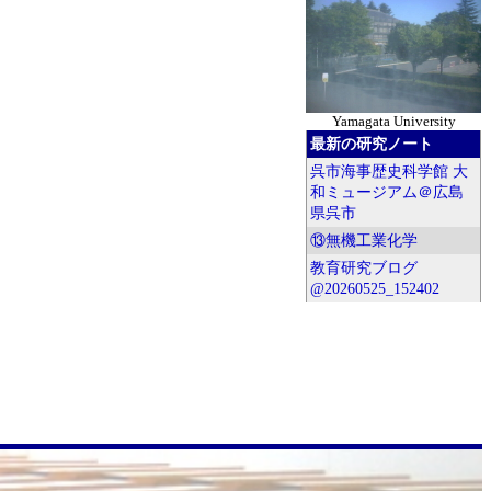
Yamagata University
最新の研究ノート
呉市海事歴史科学館 大
和ミュージアム＠広島
県呉市
⑬無機工業化学
教育研究ブログ
@20260525_152402