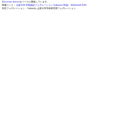
Discovery Service
をベースに開発しています。
関連リンク：
山形大学 学術認証フェデレーション
Gakunin (学認）
Shibboleth EDS
対応フェデレーション： Gakunin, 山形大学学術研究用フェデレーション