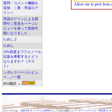
質問・コメント機能を
Allow me to pick from a 
追加 ＜要：学認ログ
イン＞
学認ログインによる質
問やご意見をページレ
ビューを使って投稿可
能になりました．
ためし２
ためし
10%程度までフェノール
試薬を希釈するとどう
なりますか？（テス
ト）
シボレスページレビュ
ー…／一覧
RSS購読 →
このシステムは、
山形大学
が
バーチャル研究所
として公式に認定した
データベースアメニティ研究所
が
ボ