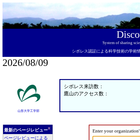
Disco
System of sharing sci
シボレス認証による科学技術の学術
2026/08/09
シボレス来訪数：
鷹山のアクセス数：
山形大学工学部
※
最新のページレビュー
Enter your organization
ページレビューによる