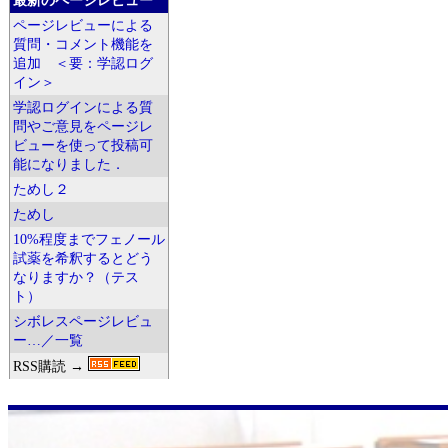
最新のページレビュー
ページレビューによる
質問・コメント機能を
追加 ＜要：学認ログ
イン＞
学認ログインによる質
問やご意見をページレ
ビューを使って投稿可
能になりました．
ためし２
ためし
10%程度までフェノール
試薬を希釈するとどう
なりますか？（テス
ト）
シボレスページレビュ
ー…／一覧
RSS購読 →