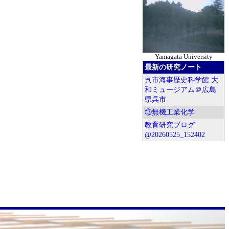
Yamagata University
最新の研究ノート
呉市海事歴史科学館 大
和ミュージアム＠広島
県呉市
⑬無機工業化学
教育研究ブログ
@20260525_152402