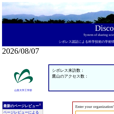
Disco
System of sharing sci
シボレス認証による科学技術の学術
2026/08/07
シボレス来訪数：
鷹山のアクセス数：
山形大学工学部
※
最新のページレビュー
Enter your organization
ページレビューによる