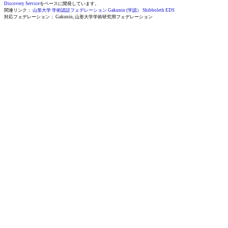
Discovery Service
をベースに開発しています。
関連リンク：
山形大学 学術認証フェデレーション
Gakunin (学認）
Shibboleth EDS
対応フェデレーション： Gakunin, 山形大学学術研究用フェデレーション