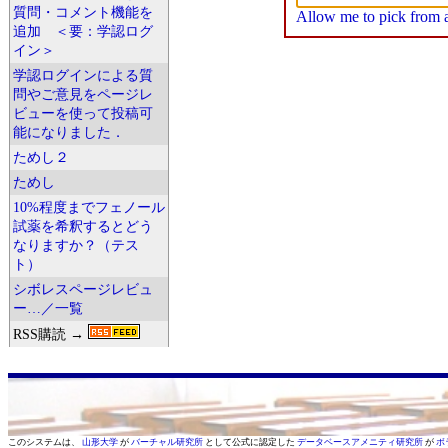
質問・コメント機能を
Allow me to pick from a 
追加 ＜要：学認ログ
イン＞
学認ログインによる質
問やご意見をページレ
ビューを使って投稿可
能になりました．
ためし２
ためし
10%程度までフェノール
試薬を希釈するとどう
なりますか？（テス
ト）
シボレスページレビュ
ー…／一覧
RSS購読 →
このシステムは、
山形大学
が
バーチャル研究所
として公式に認定した
データベースアメニティ研究所
が
ボ