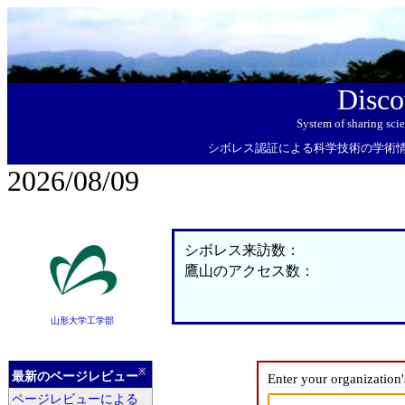
Disco
System of sharing sci
シボレス認証による科学技術の学術
2026/08/09
シボレス来訪数：
鷹山のアクセス数：
山形大学工学部
※
最新のページレビュー
Enter your organization
ページレビューによる