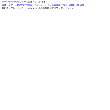
Discovery Service
をベースに開発しています。
関連リンク：
山形大学 学術認証フェデレーション
Gakunin (学認）
Shibboleth EDS
対応フェデレーション： Gakunin, 山形大学学術研究用フェデレーション