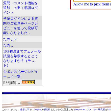
質問・コメント機能を
Allow me to pick from a 
追加 ＜要：学認ログ
イン＞
学認ログインによる質
問やご意見をページレ
ビューを使って投稿可
能になりました．
ためし２
ためし
10%程度までフェノール
試薬を希釈するとどう
なりますか？（テス
ト）
シボレスページレビュ
ー…／一覧
RSS購読 →
このシステムは、
山形大学
が
バーチャル研究所
として公式に認定した
データベースアメニティ研究所
が
ボ