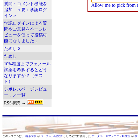
質問・コメント機能を
Allow me to pick from a 
追加 ＜要：学認ログ
イン＞
学認ログインによる質
問やご意見をページレ
ビューを使って投稿可
能になりました．
ためし２
ためし
10%程度までフェノール
試薬を希釈するとどう
なりますか？（テス
ト）
シボレスページレビュ
ー…／一覧
RSS購読 →
このシステムは、
山形大学
が
バーチャル研究所
として公式に認定した
データベースアメニティ研究所
が
ボ