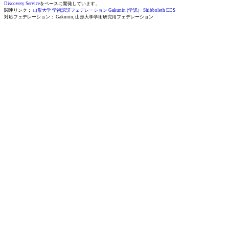
Discovery Service
をベースに開発しています。
関連リンク：
山形大学 学術認証フェデレーション
Gakunin (学認）
Shibboleth EDS
対応フェデレーション： Gakunin, 山形大学学術研究用フェデレーション