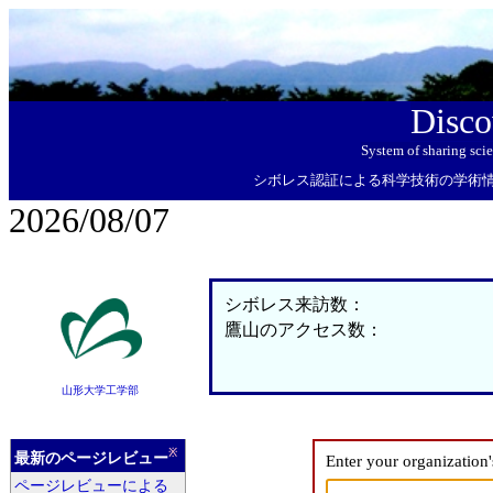
Disco
System of sharing sci
シボレス認証による科学技術の学術
2026/08/07
シボレス来訪数：
鷹山のアクセス数：
山形大学工学部
※
最新のページレビュー
Enter your organization
ページレビューによる