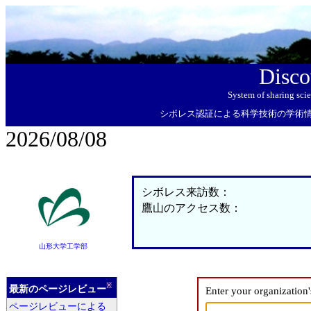
Disco
System of sharing sci
シボレス認証による科学技術の学術
2026/08/08
シボレス来訪数：
鷹山のアクセス数：
山形大学工学部
※
最新のページレビュー
Enter your organization
ページレビューによる