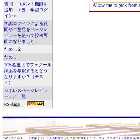
質問・コメント機能を
Allow me to pick from a 
追加 ＜要：学認ログ
イン＞
学認ログインによる質
問やご意見をページレ
ビューを使って投稿可
能になりました．
ためし２
ためし
10%程度までフェノール
試薬を希釈するとどう
なりますか？（テス
ト）
シボレスページレビュ
ー…／一覧
RSS購読 →
このシステムは、
山形大学
が
バーチャル研究所
として公式に認定した
データベースアメニティ研究所
が
ボ