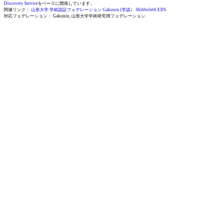
Discovery Service
をベースに開発しています。
関連リンク：
山形大学 学術認証フェデレーション
Gakunin (学認）
Shibboleth EDS
対応フェデレーション： Gakunin, 山形大学学術研究用フェデレーション