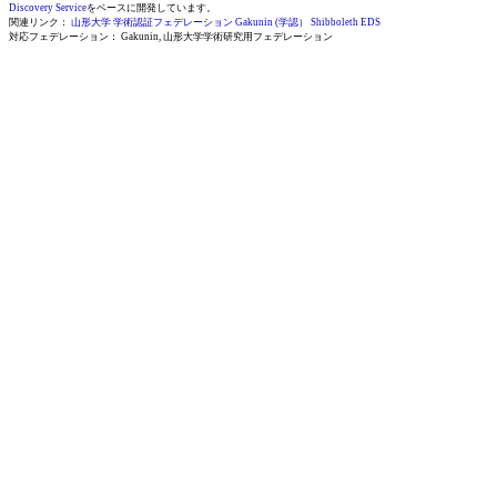
Discovery Service
をベースに開発しています。
関連リンク：
山形大学 学術認証フェデレーション
Gakunin (学認）
Shibboleth EDS
対応フェデレーション： Gakunin, 山形大学学術研究用フェデレーション