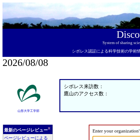
Disco
System of sharing sci
シボレス認証による科学技術の学術
2026/08/08
シボレス来訪数：
鷹山のアクセス数：
山形大学工学部
※
最新のページレビュー
Enter your organization
ページレビューによる