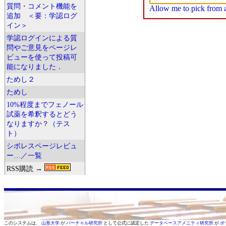
質問・コメント機能を
Allow me to pick from a 
追加 ＜要：学認ログ
イン＞
学認ログインによる質
問やご意見をページレ
ビューを使って投稿可
能になりました．
ためし２
ためし
10%程度までフェノール
試薬を希釈するとどう
なりますか？（テス
ト）
シボレスページレビュ
ー…／一覧
RSS購読 →
このシステムは、
山形大学
が
バーチャル研究所
として公式に認定した
データベースアメニティ研究所
が
ボ